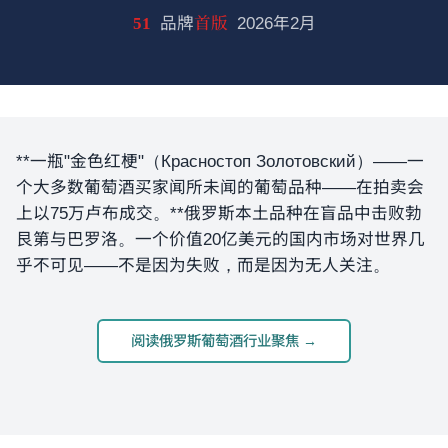
51
品牌
首版
2026年2月
**一瓶"金色红梗"（Красностоп Золотовский）——一
个大多数葡萄酒买家闻所未闻的葡萄品种——在拍卖会
上以75万卢布成交。**俄罗斯本土品种在盲品中击败勃
艮第与巴罗洛。一个价值20亿美元的国内市场对世界几
乎不可见——不是因为失败，而是因为无人关注。
阅读俄罗斯葡萄酒行业聚焦 →