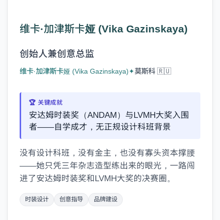
维卡·加津斯卡娅 (Vika Gazinskaya)
创始人兼创意总监
维卡·加津斯卡娅 (Vika Gazinskaya)
✦
莫斯科 🇷🇺
🏆 关键成就
安达姆时装奖（ANDAM）与LVMH大奖入围
者——自学成才，无正规设计科班背景
没有设计科班，没有金主，也没有寡头资本撑腰
——她只凭三年杂志造型练出来的眼光，一路闯
进了安达姆时装奖和LVMH大奖的决赛圈。
在浪潮来临前，保持领先。
时装设计
创意指导
品牌建设
Brandmine Weekly 每周二准时送达——最新品牌简