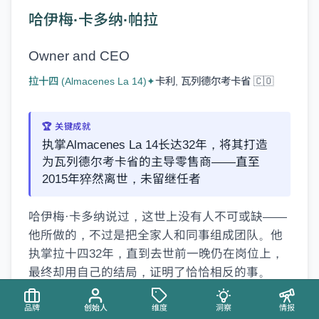
哈伊梅·卡多纳·帕拉
Owner and CEO
拉十四 (Almacenes La 14)
✦
卡利, 瓦列德尔考卡省 🇨🇴
🏆 关键成就
执掌Almacenes La 14长达32年，将其打造
为瓦列德尔考卡省的主导零售商——直至
2015年猝然离世，未留继任者
哈伊梅·卡多纳说过，这世上没有人不可或缺——
他所做的，不过是把全家人和同事组成团队。他
执掌拉十四32年，直到去世前一晚仍在岗位上，
最终却用自己的结局，证明了恰恰相反的事。
retail-management
family-business-leadership
品牌
创始人
维度
洞察
情报