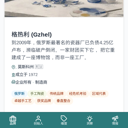
格热利 (Gzhel)
到2009年，俄罗斯最著名的瓷器厂已负债4.25亿
卢布，濒临破产倒闭。一家财团买下它， 把它重
建成了一座博物馆，而非一座工厂。
, 莫斯科州 🇷🇺
成立于 1972
企业所有
·
制造商
俄罗斯
手工陶瓷
传统品牌
经危机考验
区域代表
卓越手工艺
获奖品牌
垂直整合
查看资料
品牌
创始人
维度
洞察
情报