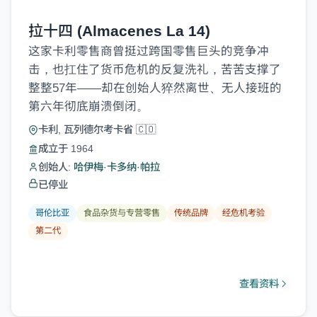
拉十四 (Almacenes La 14)
这家卡利零售商曾挺过跨国零售巨头的竞争冲
击，也扛住了货币危机的反复洗礼，苦苦支撑了
整整57年——却在创始人猝然离世、无人接班的
第六年彻底崩溃倒闭。
卡利, 瓦列德尔考卡省 🇨🇴
成立于 1964
创始人:
哈伊梅·卡多纳·帕拉
已停业
哥伦比亚
食品杂货与专营零售
传统品牌
经危机考验
第二代
查看资料