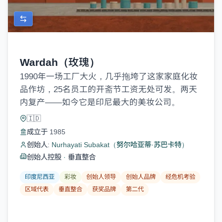
Wardah（玫瑰）
1990年一场工厂大火，几乎拖垮了这家家庭化妆
品作坊，25名员工的开斋节工资无处可发。两天
内复产——如今它是印尼最大的美妆公司。
🇮🇩
成立于 1985
创始人:
Nurhayati Subakat（努尔哈亚蒂·苏巴卡特）
创始人控股
·
垂直整合
印度尼西亚
彩妆
创始人领导
创始人品牌
经危机考验
区域代表
垂直整合
获奖品牌
第二代