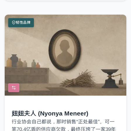
韧性品牌
在浪潮来临前，保持领先。
妞妞夫人 (Nyonya Meneer)
行业协会自己都说，那时销售“正处最佳”。可一
Brandmine Weekly 每周二准时送达——最新品牌简
笔70.4亿盾的供应商欠款，最终压垮了一家39年