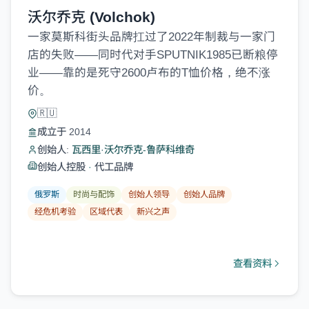
沃尔乔克 (Volchok)
一家莫斯科街头品牌扛过了2022年制裁与一家门
店的失败——同时代对手SPUTNIK1985已断粮停
业——靠的是死守2600卢布的T恤价格，绝不涨
价。
🇷🇺
成立于 2014
创始人:
瓦西里·沃尔乔克-鲁萨科维奇
创始人控股
·
代工品牌
俄罗斯
时尚与配饰
创始人领导
创始人品牌
经危机考验
区域代表
新兴之声
查看资料