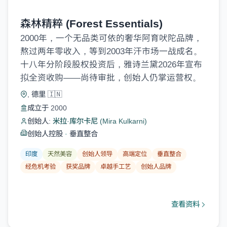
森林精粹 (Forest Essentials)
2000年，一个无品类可依的奢华阿育吠陀品牌，
熬过两年零收入，等到2003年汗市场一战成名。
十八年分阶段股权投资后，雅诗兰黛2026年宣布
拟全资收购——尚待审批，创始人仍掌运营权。
, 德里 🇮🇳
成立于 2000
创始人:
米拉·库尔卡尼 (Mira Kulkarni)
创始人控股
·
垂直整合
印度
天然美容
创始人领导
高端定位
垂直整合
经危机考验
获奖品牌
卓越手工艺
创始人品牌
查看资料