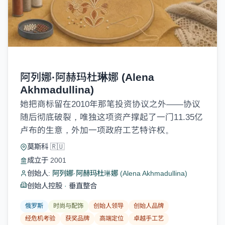
阿列娜·阿赫玛杜琳娜 (Alena
Akhmadullina)
她把商标留在2010年那笔投资协议之外——协议
随后彻底破裂，唯独这项资产撑起了一门11.35亿
卢布的生意，外加一项政府工艺特许权。
莫斯科 🇷🇺
成立于 2001
创始人:
阿列娜·阿赫玛杜琳娜 (Alena Akhmadullina)
创始人控股
·
垂直整合
俄罗斯
时尚与配饰
创始人领导
创始人品牌
经危机考验
获奖品牌
高端定位
卓越手工艺