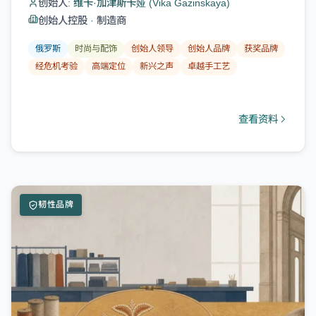
创始人:
维卡·加津斯卡娅 (Vika Gazinskaya)
创始人控股
·
制造商
俄罗斯
时尚与配饰
创始人领导
创始人品牌
获奖品牌
经危机考验
高端定位
新兴之声
卓越手工艺
查看资料
韧性品牌