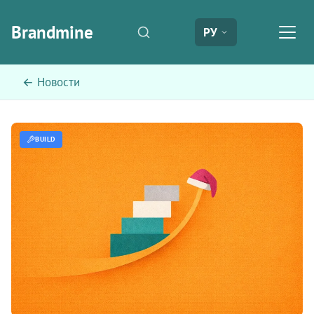
Brandmine
РУ
← Новости
BUILD