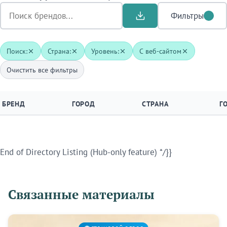
Фильтры
Поиск:
Страна:
Уровень:
С веб-сайтом
Очистить все фильтры
БРЕНД
ГОРОД
СТРАНА
Г
End of Directory Listing (Hub-only feature) */}}
Связанные материалы