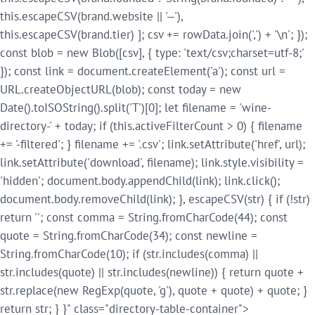
this.escapeCSV(brand.website || '—'),
this.escapeCSV(brand.tier) ]; csv += rowData.join(',') + '\n'; });
const blob = new Blob([csv], { type: 'text/csv;charset=utf-8;'
}); const link = document.createElement('a'); const url =
URL.createObjectURL(blob); const today = new
Date().toISOString().split('T')[0]; let filename = 'wine-
directory-' + today; if (this.activeFilterCount > 0) { filename
+= '-filtered'; } filename += '.csv'; link.setAttribute('href', url);
link.setAttribute('download', filename); link.style.visibility =
'hidden'; document.body.appendChild(link); link.click();
document.body.removeChild(link); }, escapeCSV(str) { if (!str)
return ''; const comma = String.fromCharCode(44); const
quote = String.fromCharCode(34); const newline =
String.fromCharCode(10); if (str.includes(comma) ||
str.includes(quote) || str.includes(newline)) { return quote +
str.replace(new RegExp(quote, 'g'), quote + quote) + quote; }
return str; } }" class="directory-table-container">