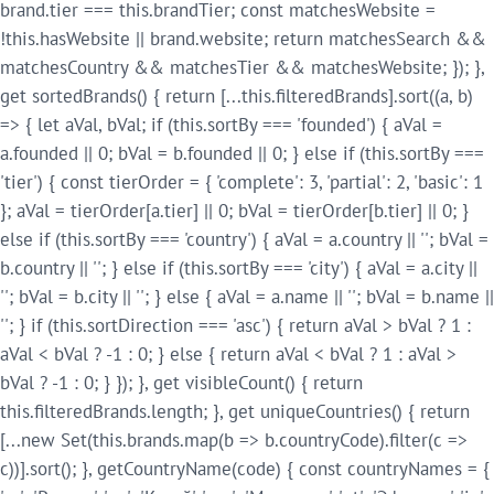
brand.tier === this.brandTier; const matchesWebsite =
!this.hasWebsite || brand.website; return matchesSearch &&
matchesCountry && matchesTier && matchesWebsite; }); },
get sortedBrands() { return [...this.filteredBrands].sort((a, b)
=> { let aVal, bVal; if (this.sortBy === 'founded') { aVal =
a.founded || 0; bVal = b.founded || 0; } else if (this.sortBy ===
'tier') { const tierOrder = { 'complete': 3, 'partial': 2, 'basic': 1
}; aVal = tierOrder[a.tier] || 0; bVal = tierOrder[b.tier] || 0; }
else if (this.sortBy === 'country') { aVal = a.country || ''; bVal =
b.country || ''; } else if (this.sortBy === 'city') { aVal = a.city ||
''; bVal = b.city || ''; } else { aVal = a.name || ''; bVal = b.name ||
''; } if (this.sortDirection === 'asc') { return aVal > bVal ? 1 :
aVal < bVal ? -1 : 0; } else { return aVal < bVal ? 1 : aVal >
bVal ? -1 : 0; } }); }, get visibleCount() { return
this.filteredBrands.length; }, get uniqueCountries() { return
[...new Set(this.brands.map(b => b.countryCode).filter(c =>
c))].sort(); }, getCountryName(code) { const countryNames = {