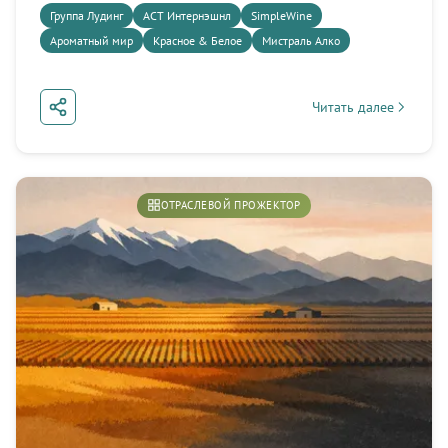
профили брендов, истории основателей и аналитика
Группа Лудинг
АСТ Интернэшнл
SimpleWine
по развивающимся рынкам.
Ароматный мир
Красное & Белое
Мистраль Алко
Подписаться
Читать далее
about Российское ви
Позже
ОТРАСЛЕВОЙ ПРОЖЕКТОР