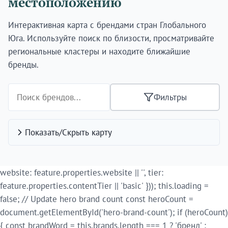
местоположению
Интерактивная карта с брендами стран Глобального
Юга. Используйте поиск по близости, просматривайте
региональные кластеры и находите ближайшие
бренды.
Фильтры
Показать/Скрыть карту
website: feature.properties.website || '', tier:
feature.properties.contentTier || 'basic' })); this.loading =
false; // Update hero brand count const heroCount =
document.getElementById('hero-brand-count'); if (heroCount)
{ const brandWord = this.brands.length === 1 ? 'бренд' :