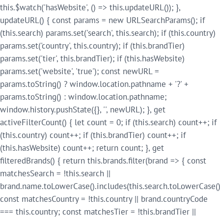
this.$watch('hasWebsite', () => this.updateURL()); },
updateURL() { const params = new URLSearchParams(); if
(this.search) params.set('search', this.search); if (this.country)
params.set('country', this.country); if (this.brandTier)
params.set('tier', this.brandTier); if (this.hasWebsite)
params.set('website', 'true'); const newURL =
params.toString() ? window.location.pathname + '?' +
params.toString() : window.location.pathname;
window.history.pushState({}, '', newURL); }, get
activeFilterCount() { let count = 0; if (this.search) count++; if
(this.country) count++; if (this.brandTier) count++; if
(this.hasWebsite) count++; return count; }, get
filteredBrands() { return this.brands.filter(brand => { const
matchesSearch = !this.search ||
brand.name.toLowerCase().includes(this.search.toLowerCase()
const matchesCountry = !this.country || brand.countryCode
=== this.country; const matchesTier = !this.brandTier ||