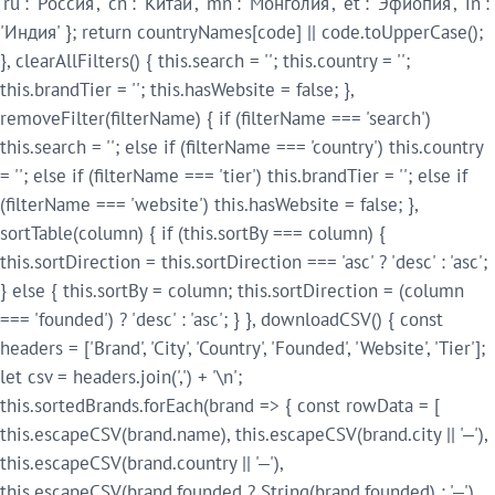
'ru': 'Россия', 'cn': 'Китай', 'mn': 'Монголия', 'et': 'Эфиопия', 'in':
'Индия' }; return countryNames[code] || code.toUpperCase();
}, clearAllFilters() { this.search = ''; this.country = '';
this.brandTier = ''; this.hasWebsite = false; },
removeFilter(filterName) { if (filterName === 'search')
this.search = ''; else if (filterName === 'country') this.country
= ''; else if (filterName === 'tier') this.brandTier = ''; else if
(filterName === 'website') this.hasWebsite = false; },
sortTable(column) { if (this.sortBy === column) {
this.sortDirection = this.sortDirection === 'asc' ? 'desc' : 'asc';
} else { this.sortBy = column; this.sortDirection = (column
=== 'founded') ? 'desc' : 'asc'; } }, downloadCSV() { const
headers = ['Brand', 'City', 'Country', 'Founded', 'Website', 'Tier'];
let csv = headers.join(',') + '\n';
this.sortedBrands.forEach(brand => { const rowData = [
this.escapeCSV(brand.name), this.escapeCSV(brand.city || '—'),
this.escapeCSV(brand.country || '—'),
this.escapeCSV(brand.founded ? String(brand.founded) : '—'),