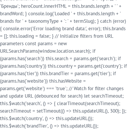
'Бренды'; heroCount.innerHTML = this.brands.length + ' ' +
brandWord; } console.log('Loaded ' + this.brands.length + '
brands for ' + taxonomyType + ': ' + termSlug); } catch (error)
{ console.error('Error loading brand data:', error); this.brands
= []; this.loading = false; } // Initialize filters from URL
parameters const params = new
URLSearchParams(window.location.search); if
(params.has('search')) this.search = params.get('search'); if
(params.has('country')) this.country = params.get('country'); if
(params.has('tier')) this.brandTier = params.get('tier'); if
(params.has('website')) this.hasWebsite =
params.get('website') === 'true'; // Watch for filter changes
and update URL (debounced for search) let searchTimeout;
this.$watch('search', () => { clearTimeout(searchTimeout);
searchTimeout = setTimeout(() => this.updateURL(), 300); });
this.$watch('country', () => this.updateURL());
this.$watch('brandTier', () => this.updateURL());