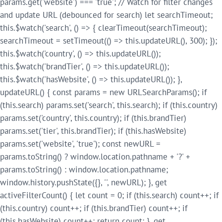
params.get('website') === 'true'; // Watch for filter changes
and update URL (debounced for search) let searchTimeout;
this.$watch('search', () => { clearTimeout(searchTimeout);
searchTimeout = setTimeout(() => this.updateURL(), 300); });
this.$watch('country', () => this.updateURL());
this.$watch('brandTier', () => this.updateURL());
this.$watch('hasWebsite', () => this.updateURL()); },
updateURL() { const params = new URLSearchParams(); if
(this.search) params.set('search', this.search); if (this.country)
params.set('country', this.country); if (this.brandTier)
params.set('tier', this.brandTier); if (this.hasWebsite)
params.set('website', 'true'); const newURL =
params.toString() ? window.location.pathname + '?' +
params.toString() : window.location.pathname;
window.history.pushState({}, '', newURL); }, get
activeFilterCount() { let count = 0; if (this.search) count++; if
(this.country) count++; if (this.brandTier) count++; if
(this.hasWebsite) count++; return count; }, get