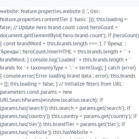
website: feature.properties.website || '', tier:
feature.properties.contentTier || 'basic' })); this.loading =
false; // Update hero brand count const heroCount =
document.getElementById('hero-brand-count'); if (heroCount)
{ const brandWord = this.brands.length === 1 ? 'бренд' :
'Бренды'; heroCount.innerHTML = this.brands.length + ' ' +
brandWord; } console.log('Loaded ' + this.brands.length + '
brands for ' + taxonomyType + ': ' + termSlug); } catch (error)
{ console.error('Error loading brand data:', error); this.brands
= []; this.loading = false; } // Initialize filters from URL
parameters const params = new
URLSearchParams(window.location.search); if
(params.has('search')) this.search = params.get('search'); if
(params.has('country')) this.country = params.get('country'); if
(params.has('tier')) this.brandTier = params.get('tier'); if
(params.has('website')) this.hasWebsite =