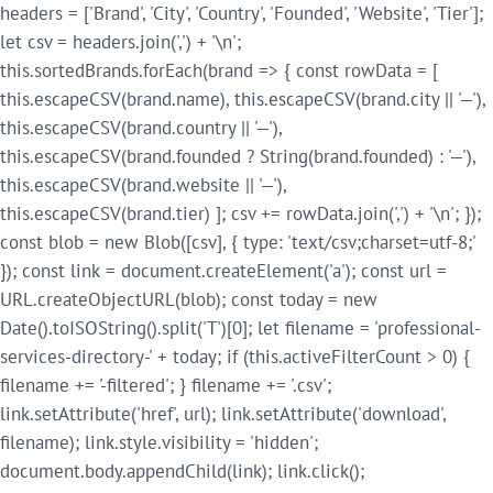
headers = ['Brand', 'City', 'Country', 'Founded', 'Website', 'Tier'];
let csv = headers.join(',') + '\n';
this.sortedBrands.forEach(brand => { const rowData = [
this.escapeCSV(brand.name), this.escapeCSV(brand.city || '—'),
this.escapeCSV(brand.country || '—'),
this.escapeCSV(brand.founded ? String(brand.founded) : '—'),
this.escapeCSV(brand.website || '—'),
this.escapeCSV(brand.tier) ]; csv += rowData.join(',') + '\n'; });
const blob = new Blob([csv], { type: 'text/csv;charset=utf-8;'
}); const link = document.createElement('a'); const url =
URL.createObjectURL(blob); const today = new
Date().toISOString().split('T')[0]; let filename = 'professional-
services-directory-' + today; if (this.activeFilterCount > 0) {
filename += '-filtered'; } filename += '.csv';
link.setAttribute('href', url); link.setAttribute('download',
filename); link.style.visibility = 'hidden';
document.body.appendChild(link); link.click();