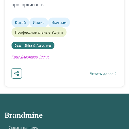
прозорливость.
Китай
Индия
Вьетнам
Профессиональные Услуги
Dezan Shira & Associates
Крис Девоншир-Эллис
Читать далее
about Момент China+
Brandmine
Скрыто на виду.