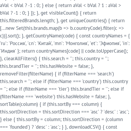
aVal < bVal ? -1 : 0; } else { return aVal < bVal ? 1 : aVal >
bVal ? -1 : 0; } }); }, get visibleCount() { return
this.filteredBrands.length; }, get uniqueCountries() { return
[...new Set(this.brands.map(b => b.countryCode).filter(c =>
c))].sort(); }, getCountryName(code) { const countryNames = {
'ru': 'Россия', 'cn': 'Китай', 'mn': 'Монголия', 'et': 'Эфиопия', 'in':
'Индия' }; return countryNames[code] || code.toUpperCase();
}, clearAllFilters() { this.search = ''; this.country = '';
this.brandTier = ''; this.hasWebsite = false; },
removeFilter(filterName) { if (filterName === 'search')
this.search = ''; else if (filterName === 'country') this.country
= ''; else if (filterName === 'tier') this.brandTier = ''; else if
(filterName === 'website') this.hasWebsite = false; },
sortTable(column) { if (this.sortBy === column) {
this.sortDirection = this.sortDirection === 'asc' ? 'desc' : 'asc';
} else { this.sortBy = column; this.sortDirection = (column
=== 'founded') ? 'desc' : 'asc'; } }, downloadCSV() { const