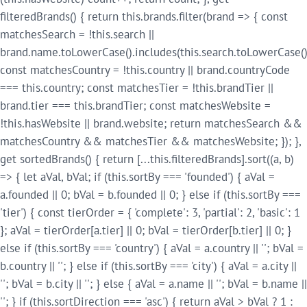
filteredBrands() { return this.brands.filter(brand => { const
matchesSearch = !this.search ||
brand.name.toLowerCase().includes(this.search.toLowerCase()
const matchesCountry = !this.country || brand.countryCode
=== this.country; const matchesTier = !this.brandTier ||
brand.tier === this.brandTier; const matchesWebsite =
!this.hasWebsite || brand.website; return matchesSearch &&
matchesCountry && matchesTier && matchesWebsite; }); },
get sortedBrands() { return [...this.filteredBrands].sort((a, b)
=> { let aVal, bVal; if (this.sortBy === 'founded') { aVal =
a.founded || 0; bVal = b.founded || 0; } else if (this.sortBy ===
'tier') { const tierOrder = { 'complete': 3, 'partial': 2, 'basic': 1
}; aVal = tierOrder[a.tier] || 0; bVal = tierOrder[b.tier] || 0; }
else if (this.sortBy === 'country') { aVal = a.country || ''; bVal =
b.country || ''; } else if (this.sortBy === 'city') { aVal = a.city ||
''; bVal = b.city || ''; } else { aVal = a.name || ''; bVal = b.name ||
''; } if (this.sortDirection === 'asc') { return aVal > bVal ? 1 :