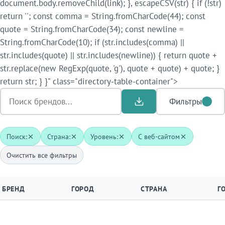
document.body.removeChild(link); }, escapeCSV(str) { if (!str)
return ''; const comma = String.fromCharCode(44); const
quote = String.fromCharCode(34); const newline =
String.fromCharCode(10); if (str.includes(comma) ||
str.includes(quote) || str.includes(newline)) { return quote +
str.replace(new RegExp(quote, 'g'), quote + quote) + quote; }
return str; } }" class="directory-table-container">
Фильтры
Поиск:
Страна:
Уровень:
С веб-сайтом
Очистить все фильтры
БРЕНД
ГОРОД
СТРАНА
Г