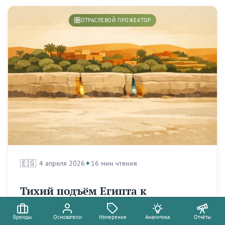
ОТРАСЛЕВОЙ ПРОЖЕКТОР
🇪🇬
4 апреля 2026
16 мин чтения
Тихий подъём Египта к
оливковой державе
Бренды
Основатели
Измерения
Аналитика
Отчёты
Египет — мировой лидер по столовым оливкам.