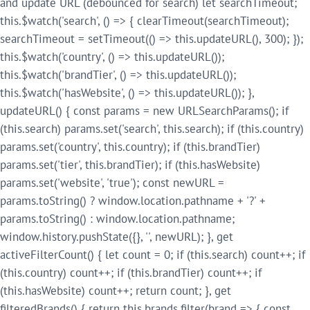
and update URL (debounced for search) let searchTimeout;
this.$watch('search', () => { clearTimeout(searchTimeout);
searchTimeout = setTimeout(() => this.updateURL(), 300); });
this.$watch('country', () => this.updateURL());
this.$watch('brandTier', () => this.updateURL());
this.$watch('hasWebsite', () => this.updateURL()); },
updateURL() { const params = new URLSearchParams(); if
(this.search) params.set('search', this.search); if (this.country)
params.set('country', this.country); if (this.brandTier)
params.set('tier', this.brandTier); if (this.hasWebsite)
params.set('website', 'true'); const newURL =
params.toString() ? window.location.pathname + '?' +
params.toString() : window.location.pathname;
window.history.pushState({}, '', newURL); }, get
activeFilterCount() { let count = 0; if (this.search) count++; if
(this.country) count++; if (this.brandTier) count++; if
(this.hasWebsite) count++; return count; }, get
filteredBrands() { return this.brands.filter(brand => { const