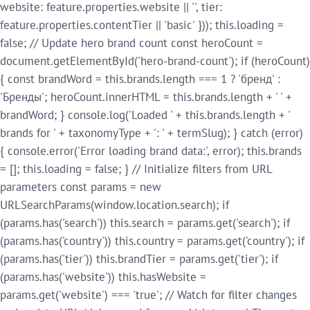
website: feature.properties.website || '', tier:
feature.properties.contentTier || 'basic' })); this.loading =
false; // Update hero brand count const heroCount =
document.getElementById('hero-brand-count'); if (heroCount)
{ const brandWord = this.brands.length === 1 ? 'бренд' :
'Бренды'; heroCount.innerHTML = this.brands.length + ' ' +
brandWord; } console.log('Loaded ' + this.brands.length + '
brands for ' + taxonomyType + ': ' + termSlug); } catch (error)
{ console.error('Error loading brand data:', error); this.brands
= []; this.loading = false; } // Initialize filters from URL
parameters const params = new
URLSearchParams(window.location.search); if
(params.has('search')) this.search = params.get('search'); if
(params.has('country')) this.country = params.get('country'); if
(params.has('tier')) this.brandTier = params.get('tier'); if
(params.has('website')) this.hasWebsite =
params.get('website') === 'true'; // Watch for filter changes