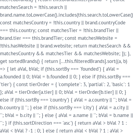
matchesSearch = !this.search ||
brand.name.toLowerCase().includes(this.search.toLowerCase()
const matchesCountry = !this.country || brand.countryCode
=== this.country; const matchesTier = !this.brandTier ||
brand.tier === this.brandTier; const matchesWebsite =
!this.hasWebsite || brand.website; return matchesSearch &&
matchesCountry && matchesTier && matchesWebsite; }); },
get sortedBrands() { return [...this.filteredBrands].sort((a, b)
=> { let aVal, bVal; if (this.sortBy === 'founded') { aVal =
a.founded || 0; bVal = b.founded || 0; } else if (this.sortBy ===
'tier') { const tierOrder = { 'complete': 3, 'partial': 2, 'basic': 1
}; aVal = tierOrder[a.tier] || 0; bVal = tierOrder[b.tier] || 0; }
else if (this.sortBy === 'country') { aVal = a.country || ''; bVal =
b.country || ''; } else if (this.sortBy === 'city') { aVal = a.city ||
''; bVal = b.city || ''; } else { aVal = a.name || ''; bVal = b.name ||
''; } if (this.sortDirection === 'asc') { return aVal > bVal ? 1 :
aVal < bVal ? -1 : 0; } else { return aVal < bVal ? 1 : aVal >