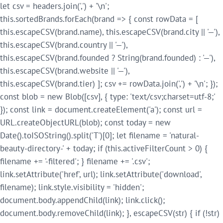
let csv = headers.join(',') + '\n';
this.sortedBrands.forEach(brand => { const rowData = [
this.escapeCSV(brand.name), this.escapeCSV(brand.city || '—'),
this.escapeCSV(brand.country || '—'),
this.escapeCSV(brand.founded ? String(brand.founded) : '—'),
this.escapeCSV(brand.website || '—'),
this.escapeCSV(brand.tier) ]; csv += rowData.join(',') + '\n'; });
const blob = new Blob([csv], { type: 'text/csv;charset=utf-8;'
}); const link = document.createElement('a'); const url =
URL.createObjectURL(blob); const today = new
Date().toISOString().split('T')[0]; let filename = 'natural-
beauty-directory-' + today; if (this.activeFilterCount > 0) {
filename += '-filtered'; } filename += '.csv';
link.setAttribute('href', url); link.setAttribute('download',
filename); link.style.visibility = 'hidden';
document.body.appendChild(link); link.click();
document.body.removeChild(link); }, escapeCSV(str) { if (!str)