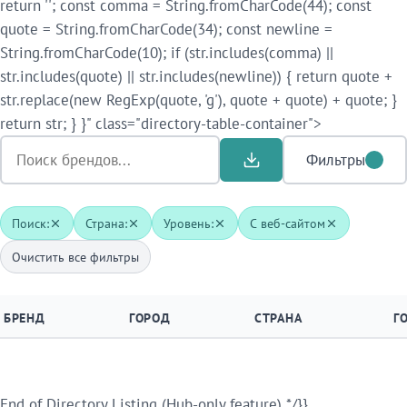
return ''; const comma = String.fromCharCode(44); const
quote = String.fromCharCode(34); const newline =
String.fromCharCode(10); if (str.includes(comma) ||
str.includes(quote) || str.includes(newline)) { return quote +
str.replace(new RegExp(quote, 'g'), quote + quote) + quote; }
return str; } }" class="directory-table-container">
Фильтры
Поиск:
Страна:
Уровень:
С веб-сайтом
Очистить все фильтры
БРЕНД
ГОРОД
СТРАНА
Г
End of Directory Listing (Hub-only feature) */}}