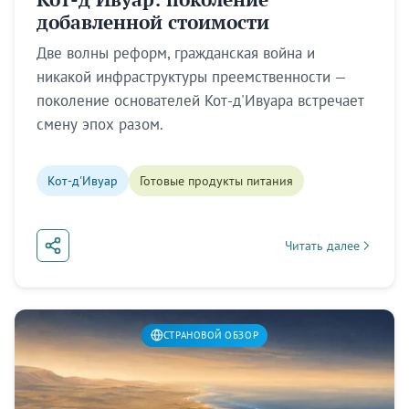
профили брендов, истории основателей и аналитика
добавленной стоимости
по развивающимся рынкам.
Две волны реформ, гражданская война и
Подписаться
никакой инфраструктуры преемственности —
поколение основателей Кот-д'Ивуара встречает
смену эпох разом.
Позже
Кот-д'Ивуар
Готовые продукты питания
Читать далее
about Кот-д'Ивуар: 
СТРАНОВОЙ ОБЗОР