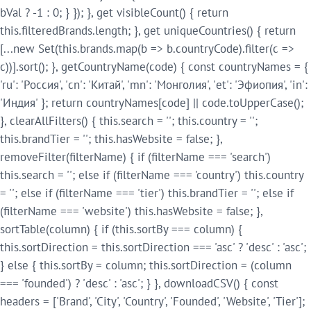
bVal ? -1 : 0; } }); }, get visibleCount() { return
this.filteredBrands.length; }, get uniqueCountries() { return
[...new Set(this.brands.map(b => b.countryCode).filter(c =>
c))].sort(); }, getCountryName(code) { const countryNames = {
'ru': 'Россия', 'cn': 'Китай', 'mn': 'Монголия', 'et': 'Эфиопия', 'in':
'Индия' }; return countryNames[code] || code.toUpperCase();
}, clearAllFilters() { this.search = ''; this.country = '';
this.brandTier = ''; this.hasWebsite = false; },
removeFilter(filterName) { if (filterName === 'search')
this.search = ''; else if (filterName === 'country') this.country
= ''; else if (filterName === 'tier') this.brandTier = ''; else if
(filterName === 'website') this.hasWebsite = false; },
sortTable(column) { if (this.sortBy === column) {
this.sortDirection = this.sortDirection === 'asc' ? 'desc' : 'asc';
} else { this.sortBy = column; this.sortDirection = (column
=== 'founded') ? 'desc' : 'asc'; } }, downloadCSV() { const
headers = ['Brand', 'City', 'Country', 'Founded', 'Website', 'Tier'];