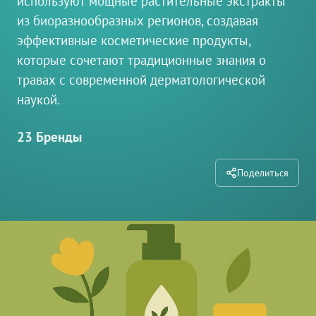
используют мощные растительные экстракты
из биоразнообразных регионов, создавая
эффективные косметические продукты,
которые сочетают традиционные знания о
травах с современной дерматологической
наукой.
23 Бренды
Поделиться