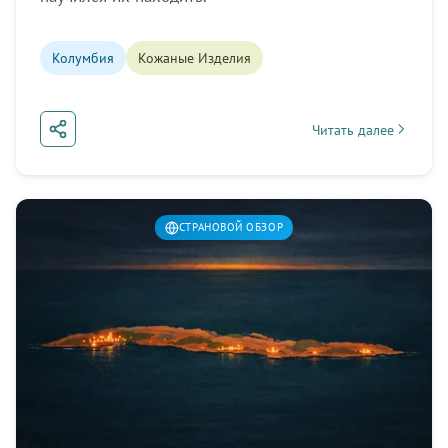
Колумбия
Кожаные Изделия
Читать далее
about Колумбия: кон
СТРАНОВОЙ ОБЗОР