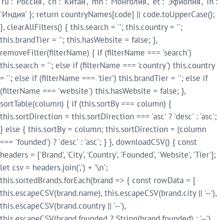
'ru': 'Россия', 'cn': 'Китай', 'mn': 'Монголия', 'et': 'Эфиопия', 'in':
'Индия' }; return countryNames[code] || code.toUpperCase();
}, clearAllFilters() { this.search = ''; this.country = '';
this.brandTier = ''; this.hasWebsite = false; },
removeFilter(filterName) { if (filterName === 'search')
this.search = ''; else if (filterName === 'country') this.country
= ''; else if (filterName === 'tier') this.brandTier = ''; else if
(filterName === 'website') this.hasWebsite = false; },
sortTable(column) { if (this.sortBy === column) {
this.sortDirection = this.sortDirection === 'asc' ? 'desc' : 'asc';
} else { this.sortBy = column; this.sortDirection = (column
=== 'founded') ? 'desc' : 'asc'; } }, downloadCSV() { const
headers = ['Brand', 'City', 'Country', 'Founded', 'Website', 'Tier'];
let csv = headers.join(',') + '\n';
this.sortedBrands.forEach(brand => { const rowData = [
this.escapeCSV(brand.name), this.escapeCSV(brand.city || '—'),
this.escapeCSV(brand.country || '—'),
this.escapeCSV(brand.founded ? String(brand.founded) : '—'),