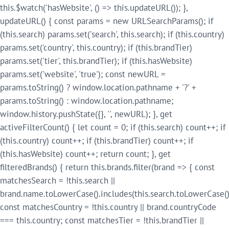
this.$watch('hasWebsite', () => this.updateURL()); },
updateURL() { const params = new URLSearchParams(); if
(this.search) params.set('search', this.search); if (this.country)
params.set('country', this.country); if (this.brandTier)
params.set('tier', this.brandTier); if (this.hasWebsite)
params.set('website', 'true'); const newURL =
params.toString() ? window.location.pathname + '?' +
params.toString() : window.location.pathname;
window.history.pushState({}, '', newURL); }, get
activeFilterCount() { let count = 0; if (this.search) count++; if
(this.country) count++; if (this.brandTier) count++; if
(this.hasWebsite) count++; return count; }, get
filteredBrands() { return this.brands.filter(brand => { const
matchesSearch = !this.search ||
brand.name.toLowerCase().includes(this.search.toLowerCase()
const matchesCountry = !this.country || brand.countryCode
=== this.country; const matchesTier = !this.brandTier ||