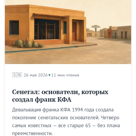
🇸🇳
26 мая 2026
11 мин чтения
Сенегал: основатели, которых
создал франк КФА
Будьте в курсе раньше
Девальвация франка КФА 1994 года создала
других.
поколение сенегальских основателей. Четверо
самых известных — все старше 65 — без плана
Brandmine Weekly выходит каждый вторник — новые
преемственности.