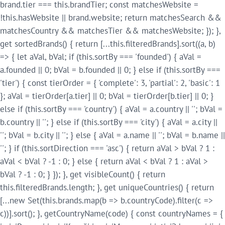
brand.tier === this.brandTier; const matchesWebsite =
!this.hasWebsite || brand.website; return matchesSearch &&
matchesCountry && matchesTier && matchesWebsite; }); },
get sortedBrands() { return [...this.filteredBrands].sort((a, b)
=> { let aVal, bVal; if (this.sortBy === 'founded') { aVal =
a.founded || 0; bVal = b.founded || 0; } else if (this.sortBy ===
'tier') { const tierOrder = { 'complete': 3, 'partial': 2, 'basic': 1
}; aVal = tierOrder[a.tier] || 0; bVal = tierOrder[b.tier] || 0; }
else if (this.sortBy === 'country') { aVal = a.country || ''; bVal =
b.country || ''; } else if (this.sortBy === 'city') { aVal = a.city ||
''; bVal = b.city || ''; } else { aVal = a.name || ''; bVal = b.name ||
''; } if (this.sortDirection === 'asc') { return aVal > bVal ? 1 :
aVal < bVal ? -1 : 0; } else { return aVal < bVal ? 1 : aVal >
bVal ? -1 : 0; } }); }, get visibleCount() { return
this.filteredBrands.length; }, get uniqueCountries() { return
[...new Set(this.brands.map(b => b.countryCode).filter(c =>
c))].sort(); }, getCountryName(code) { const countryNames = {