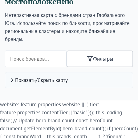
местоположению
Интерактивная карта с брендами стран Глобального
Юга. Используйте поиск по близости, просматривайте
региональные кластеры и находите ближайшие
бренды.
Фильтры
Показать/Скрыть карту
website: feature.properties.website || '', tier:
feature.properties.contentTier || 'basic' })); this.loading =
false; // Update hero brand count const heroCount =
document.getElementById('hero-brand-count'); if (heroCount)
{ const brandWord = this.brands.length === 1 ? 'бренд' :