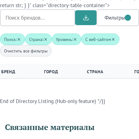
return str; } }" class="directory-table-container">
Фильтры
Поиск:
Страна:
Уровень:
С веб-сайтом
Очистить все фильтры
БРЕНД
ГОРОД
СТРАНА
Г
End of Directory Listing (Hub-only feature) */}}
Связанные материалы