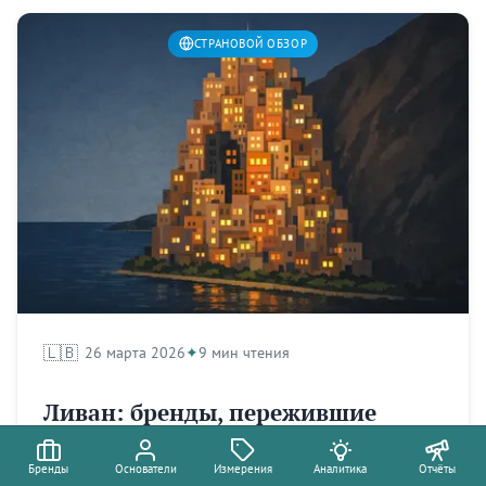
СТРАНОВОЙ ОБЗОР
🇱🇧
26 марта 2026
9 мин чтения
Ливан: бренды, пережившие
непережимаемое
Бренды
Основатели
Измерения
Аналитика
Отчёты
Три кризиса. Три сектора. 30–40 основателей-