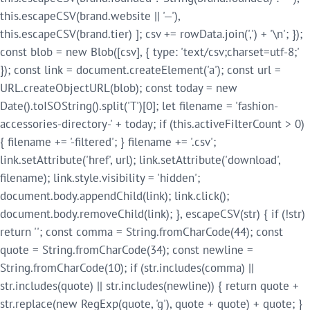
this.escapeCSV(brand.website || '—'),
this.escapeCSV(brand.tier) ]; csv += rowData.join(',') + '\n'; });
const blob = new Blob([csv], { type: 'text/csv;charset=utf-8;'
}); const link = document.createElement('a'); const url =
URL.createObjectURL(blob); const today = new
Date().toISOString().split('T')[0]; let filename = 'fashion-
accessories-directory-' + today; if (this.activeFilterCount > 0)
{ filename += '-filtered'; } filename += '.csv';
link.setAttribute('href', url); link.setAttribute('download',
filename); link.style.visibility = 'hidden';
document.body.appendChild(link); link.click();
document.body.removeChild(link); }, escapeCSV(str) { if (!str)
return ''; const comma = String.fromCharCode(44); const
quote = String.fromCharCode(34); const newline =
String.fromCharCode(10); if (str.includes(comma) ||
str.includes(quote) || str.includes(newline)) { return quote +
str.replace(new RegExp(quote, 'g'), quote + quote) + quote; }