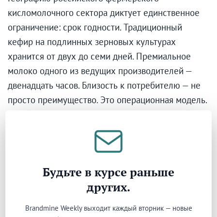
кисломолочного сектора диктует единственное
ограничение: срок годности. Традиционный
кефир на подлинных зерновых культурах
хранится от двух до семи дней. Премиальное
молоко одного из ведущих производителей —
двенадцать часов. Близость к потребителю — не
просто преимущество. Это операционная модель.
Московская область — гравитационный центр.
Каждый крупный фермерский бренд в нашем
исследовании работает в радиусе 250
километров от центра Москвы, производя
Будьте в курсе раньше
премиальный кефир, ряженку, творог, молоко A2
других.
и органическую молочную продукцию для
Brandmine Weekly выходит каждый вторник — новые
двадцати миллионов потребителей, готовых