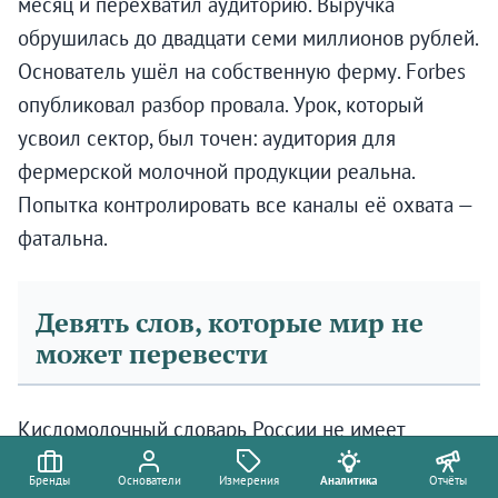
месяц и перехватил аудиторию. Выручка
обрушилась до двадцати семи миллионов рублей.
Основатель ушёл на собственную ферму. Forbes
опубликовал разбор провала. Урок, который
усвоил сектор, был точен: аудитория для
фермерской молочной продукции реальна.
Попытка контролировать все каналы её охвата —
фатальна.
Девять слов, которые мир не
может перевести
Кисломолочный словарь России не имеет
эквивалента ни в одном западном языке. Это не
Бренды
Основатели
Измерения
Аналитика
Отчёты
маркетинговое заявление. Это лингвистический