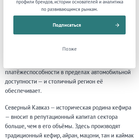
профили брендов, истории основателей и аналитика
платить вчетверо дороже индустриальной цены.
по развивающимся рынкам.
Премиальные ритейлеры берут продукцию с
Подписаться
коротким сроком хранения. Логистика способна
доставить бутылку за считанные часы после
производства. Молоко джерсейских коров с
Позже
белком А2 продаётся по 240 рублей за 750
миллилитров. Такая экономика требует
платёжеспособности в пределах автомобильной
доступности — и столичный регион её
обеспечивает.
Северный Кавказ — историческая родина кефира
— вносит в репутационный капитал сектора
больше, чем в его объёмы. Здесь производят
традиционный кефир, айран, мацони, тан и каймак