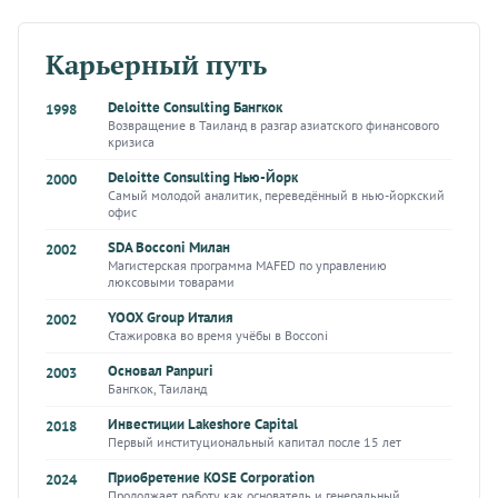
Карьерный путь
Deloitte Consulting Бангкок
1998
Возвращение в Таиланд в разгар азиатского финансового
кризиса
Deloitte Consulting Нью-Йорк
2000
Самый молодой аналитик, переведённый в нью-йоркский
офис
SDA Bocconi Милан
2002
Магистерская программа MAFED по управлению
люксовыми товарами
YOOX Group Италия
2002
Стажировка во время учёбы в Bocconi
Основал Panpuri
2003
Бангкок, Таиланд
Инвестиции Lakeshore Capital
2018
Первый институциональный капитал после 15 лет
Приобретение KOSE Corporation
2024
Продолжает работу как основатель и генеральный