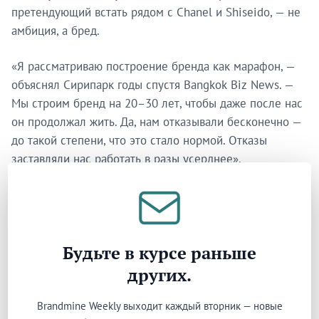
претендующий встать рядом с Chanel и Shiseido, — не
амбиция, а бред.
«Я рассматриваю построение бренда как марафон, —
объяснял Сирипарк годы спустя Bangkok Biz News. —
Мы строим бренд на 20–30 лет, чтобы даже после нас
он продолжал жить. Да, нам отказывали бесконечно —
до такой степени, что это стало нормой. Отказы
заставляли нас работать в разы усерднее».
Отказы стали фоновым шумом — и в этом был
парадокс. Большинство основателей переживают
отказы как боль. Сирипарк превратил их в рабочее
условие: естественный спутник создания того, что
Будьте в курсе раньше
рынок ещё не научился хотеть. Каждое «нет»
других.
укрепляло, а не разрушало убеждённость. «Я люблю
делать невозможное возможным — именно это всегда
Brandmine Weekly выходит каждый вторник — новые