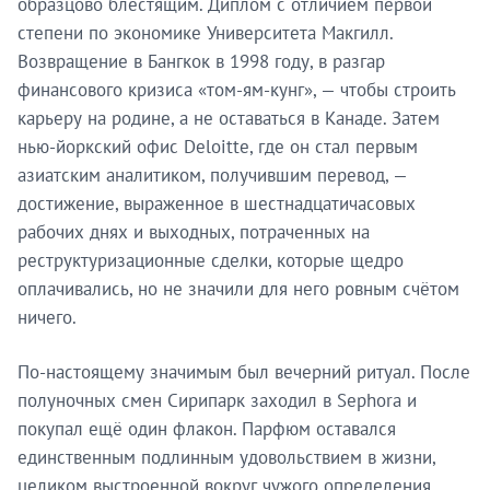
образцово блестящим. Диплом с отличием первой
степени по экономике Университета Макгилл.
Возвращение в Бангкок в 1998 году, в разгар
финансового кризиса «том-ям-кунг», — чтобы строить
карьеру на родине, а не оставаться в Канаде. Затем
нью-йоркский офис Deloitte, где он стал первым
азиатским аналитиком, получившим перевод, —
достижение, выраженное в шестнадцатичасовых
рабочих днях и выходных, потраченных на
реструктуризационные сделки, которые щедро
оплачивались, но не значили для него ровным счётом
ничего.
По-настоящему значимым был вечерний ритуал. После
полуночных смен Сирипарк заходил в Sephora и
покупал ещё один флакон. Парфюм оставался
единственным подлинным удовольствием в жизни,
целиком выстроенной вокруг чужого определения