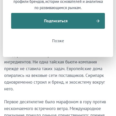
было движущей силой Panpuri».
профили брендов, истории основателей и аналитика
по развивающимся рынкам.
Практические препятствия оказались не легче
Подписаться
культурных. В начале 2000-х цепочка поставок
органических ингредиентов в Таиланде практически
отсутствовала. Сертифицированных поставщиков — по
Позже
пальцам пересчитать. Panpuri пришлось строить
инфраструктуру закупок с нуля, в итоге создав
стандарт ZeroList — чёрный список из более чем 7200
ингредиентов. Ни одна тайская бьюти-компания
прежде не ставила таких задач. Европейские дома
опирались на вековые сети поставщиков. Сирипарк
одновременно строил и бренд, и экосистему вокруг
него.
Первое десятилетие было марафоном в гору против
нескончаемого встречного ветра. Международное
признание пришло раньше отечественного: премия