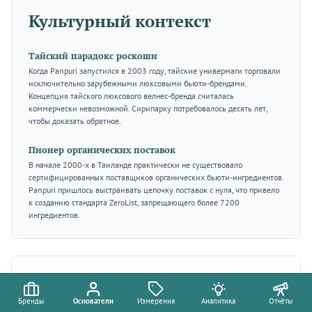
Культурный контекст
Тайский парадокс роскоши
Когда Panpuri запустился в 2003 году, тайские универмаги торговали
исключительно зарубежными люксовыми бьюти-брендами.
Концепция тайского люксового велнес-бренда считалась
коммерчески невозможной. Сирипарку потребовалось десять лет,
чтобы доказать обратное.
Пионер органических поставок
В начале 2000-х в Таиланде практически не существовало
сертифицированных поставщиков органических бьюти-ингредиентов.
Panpuri пришлось выстраивать цепочку поставок с нуля, что привело
к созданию стандарта ZeroList, запрещающего более 7200
ингредиентов.
Связанные бренды
Бренды
Основатели
Измерения
Аналитика
Отчёты