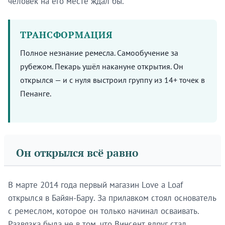
человек на его месте ждал бы.
ТРАНСФОРМАЦИЯ
Полное незнание ремесла. Самообучение за
рубежом. Пекарь ушёл накануне открытия. Он
открылся — и с нуля выстроил группу из 14+ точек в
Будьте в курсе раньше
Пенанге.
других.
Brandmine Weekly выходит каждый вторник — новые
профили брендов, истории основателей и аналитика
по развивающимся рынкам.
Он открылся всё равно
Подписаться
В марте 2014 года первый магазин Love a Loaf
открылся в Байян-Бару. За прилавком стоял основатель
с ремеслом, которое он только начинал осваивать.
Позже
Развязка была не в том, что Винсент вдруг стал