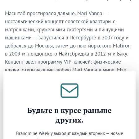
Масштаб простирался дальше. Mari Vanna —
ностальгический концепт советской квартиры с
матрёшками, кружевными скатертями и пишущими
машинками — запустился в Петербурге в 2007 году и
добрался до Москвы, затем до нью-йоркского Flatiron
в 2009-м, лондонского Найтсбриджа в 2012-м и Баку.
Концепт ввёл программу VIP-ключей: физические
ключи, открывающие любую Mari Vanna в мире. Мэр
Нью-Йорка держит один. Принц Уильям отмечал своё
30-летие в лондонском заведении в 2012 году. Ключи
были предметами, но также и вопросом: может ли
память советской кухни ощущаться как дом в
Будьте в курсе раньше
Найтсбридже?
других.
Экспансия сигнализировала о чём-то большем, чем
гостиничные амбиции. Бывший обувной производитель
Brandmine Weekly выходит каждый вторник — новые