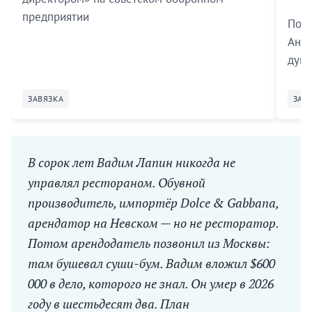
предприятии
Посе
Анат
дума
ЗАВЯЗКА
ЗАВ
В сорок лет Вадим Лапин никогда не
управлял рестораном. Обувной
производитель, импортёр Dolce & Gabbana,
арендатор на Невском — но не ресторатор.
Потом арендодатель позвонил из Москвы:
там бушевал суши-бум. Вадим вложил $600
000 в дело, которого не знал. Он умер в 2026
году в шестьдесят два. План