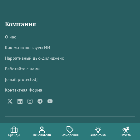
Компания
О нас
Как мы используем ИИ
Нарративный дью-дилидженс
Работайте с нами
[email protected]
Контактная Форма
© 2026 Brandmine Consulting Sdn Bhd
202401005480 (1551330-P)
Бренды
Основатели
Измерения
Аналитика
Отчёты