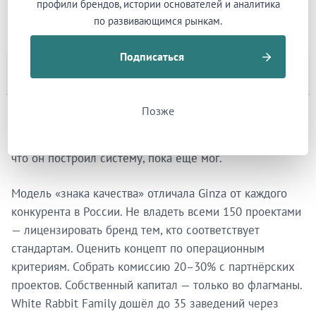
профили брендов, истории основателей и аналитика
из Ленинграда построил концепты, перенёсшие
по развивающимся рынкам.
русскую культурную память в две мировые столицы.
Подписаться
Система за масштабом
Позже
Масштаб ставил вопрос: как один человек отслеживает
150 заведений? Ответ — ему не нужно было, потому
что он построил систему, пока ещё мог.
Модель «знака качества» отличала Ginza от каждого
конкурента в России. Не владеть всеми 150 проектами
— лицензировать бренд тем, кто соответствует
стандартам. Оценить концепт по операционным
критериям. Собрать комиссию 20–30% с партнёрских
проектов. Собственный капитал — только во флагманы.
White Rabbit Family дошёл до 35 заведений через