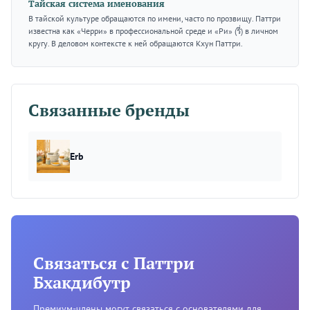
Тайская система именования
В тайской культуре обращаются по имени, часто по прозвищу. Паттри
известна как «Черри» в профессиональной среде и «Ри» (รี่) в личном
кругу. В деловом контексте к ней обращаются Кхун Паттри.
Связанные бренды
Erb
Связаться с Паттри
Бхакдибутр
Премиум-члены могут связаться с основателями для