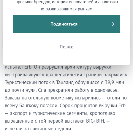
профили брендов, истории основателей и аналитика
проходило через одного человека. Она построила
по развивающимся рынкам.
нечто прекрасное и хрупкое — и была единственной
точкой отказа.
Подписаться
Петля
Позже
Когда в 2020 году пришёл COVID-19, он не просто
испытал Erb. Он разрушил архитектуру выручки,
выстраивавшуюся два десятилетия. Границы закрылись.
Туристический поток в Таиланд обрушился с 39,9 млн
до почти нуля. Спа прекратили работу в одночасье.
Заказы на отельную косметику испарились — отели по
всему Бангкоку погасли. Сорок процентов выручки Erb
— экспорт и туристические сегменты, кропотливо
выращенные с той первой выставки BIG+BIH, —
исчезли за считанные недели.