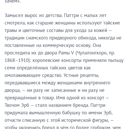
зачем».
Замысел вырос из детства. Паттри с малых лет
смотрела, как старшие женщины используют тайские
травы и цветочные составы для ухода за кожей —
традиции сиамского придворного обихода, никогда не
поставленные на коммерческую основу. Она
проследила их до двора Рамы V (Чулалонгкорн, пр.
1868–1910): королевские консорты применяли пыльцу
семи определённых тайских цветов как
омолаживающее средство. Устные рецепты,
передававшиеся между женщинами внутреннего
дворца, — ни разу не записанные и ни разу не
превращённые в товар. Имя одной из консорт —
Тяочом Эрб — стало названием бренда. Паттри
придумала вымышленную бабушку по имени Эрб,
отчасти списанную с этой исторической фигуры, —
чтобы укоренить бренд в чём-то более глубоком, чем