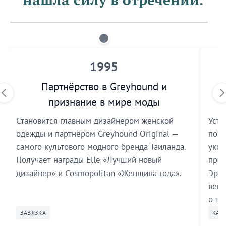
1995
Партнёрство в Greyhound и
П
признание в мире моды
Становится главным дизайнером женской
Уста
одежды и партнёром Greyhound Original —
поки
самого культового модного бренда Таиланда.
укор
Получает награды Elle «Лучший новый
прид
дизайнер» и Cosmopolitan «Женщина года».
Эрб,
века
о та
ЗАВЯЗКА
КАТ