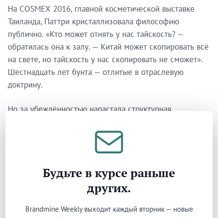
На COSMEX 2016, главной косметической выставке
Таиланда, Паттри кристаллизовала философию
публично. «Кто может отнять у нас тайскость? —
обратилась она к залу. — Китай может скопировать всё
на свете, но тайскость у нас скопировать не сможет».
Шестнадцать лет бунта — отлитые в отраслевую
доктрину.
Но за убеждённостью нарастала структурная
проблема. Erb в своей сердцевине оставался
операцией одного человека. Паттри была креативным
директором, бренд-стратегом, разработчиком
продуктов, операционным управляющим.
Будьте в курсе раньше
Контролировала формулы, упаковку, отношения с
розницей, переговоры с поставщиками. Ремесленный
других.
контроль, делавший Erb самобытным, одновременно
Brandmine Weekly выходит каждый вторник — новые
не давал ему масштабироваться. Каждое решение