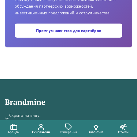
обсуждения партнёрских возможностей,
инвестиционных предложений и сотрудничества.
Премиум членство для партнёров
Brandmine
Скрыто на виду.
🔆
Ненадолго.
Джорджтаун, Пенанг, Малайзия
Бренды
Основатели
Измерения
Аналитика
Отчёты