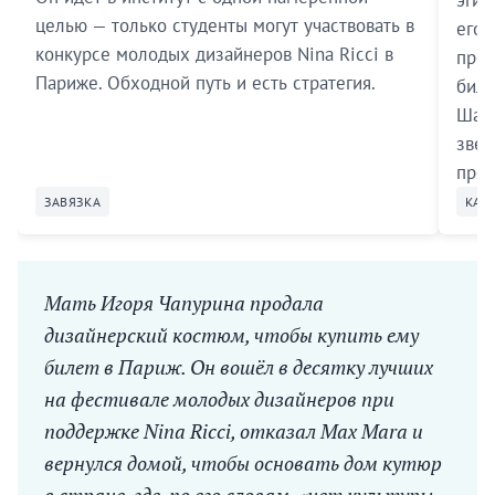
целью — только студенты могут участвовать в
его 
конкурсе молодых дизайнеров Nina Ricci в
прод
Париже. Обходной путь и есть стратегия.
биле
Шага
звез
пред
ЗАВЯЗКА
КАТ
Мать Игоря Чапурина продала
дизайнерский костюм, чтобы купить ему
билет в Париж. Он вошёл в десятку лучших
на фестивале молодых дизайнеров при
поддержке Nina Ricci, отказал Max Mara и
вернулся домой, чтобы основать дом кутюр