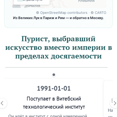
©
OpenStreetMap contributors
· ©
CARTO
Из Великих Лук в Париж и Рим — и обратно в Москву.
Пурист, выбравший
искусство вместо империи в
пределах досягаемости
1991-01-01
Поступает в Витебский
Вх
технологический институт
На ф
Он идёт в институт с одной намеренной
эгид