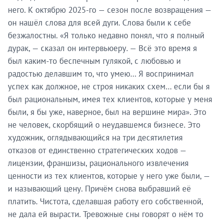
него. К октябрю 2025-го — сезон после возвращения —
он нашёл слова для всей дуги. Слова были к себе
безжалостны. «Я только недавно понял, что я полный
дурак, — сказал он интервьюеру. — Всё это время я
был каким-то беспечным гулякой, с любовью и
радостью делавшим то, что умею… Я воспринимал
успех как должное, не строя никаких схем… если бы я
был рациональным, имея тех клиентов, которые у меня
были, я бы уже, наверное, был на вершине мира». Это
не человек, скорбящий о неудавшемся бизнесе. Это
художник, оглядывающийся на три десятилетия
отказов от единственно стратегических ходов —
лицензии, франшизы, рационального извлечения
ценности из тех клиентов, которые у него уже были, —
и называющий цену. Причём снова выбравший её
платить. Чистота, сделавшая работу его собственной,
не дала ей вырасти. Тревожные сны говорят о нём то