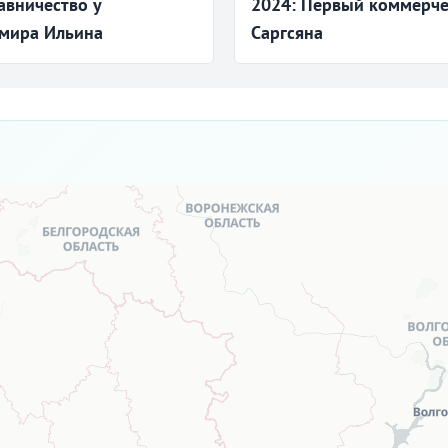
авничество у
2024: Первый коммерче
имира Ильина
Саргсяна