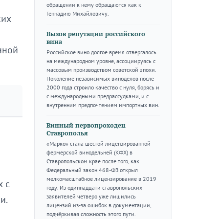
обращении к нему обращаются как к
Геннадию Михайловичу.
ких
Вызов репутации российского
вина
нной
Российское вино долгое время отвергалось
на международном уровне, ассоциируясь с
массовым производством советской эпохи.
Поколение независимых виноделов после
2000 года строило качество с нуля, борясь и
с международными предрассудками, и с
внутренним предпочтением импортных вин.
Винный первопроходец
Ставрополья
«Марко» стала шестой лицензированной
фермерской винодельней (КФХ) в
Ставропольском крае после того, как
Федеральный закон 468-ФЗ открыл
мелкомасштабное лицензирование в 2019
х с
году. Из одиннадцати ставропольских
заявителей четверо уже лишились
и.
лицензий из-за ошибок в документации,
подчёркивая сложность этого пути.