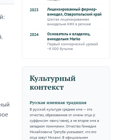
Лицензированный фермер-
2023
винодел, Ставропольский край
й:
Шестая лицензированная
винодельня КФХ в регионе
Основатель и владелец,
2024
.
винодельня Marko
Первый коммерческий урожай
~8 000 бутылок
Культурный
контекст
Русская именная традиция
нный
В русской культуре среднее имя — это
рое
отчество, образованное от имени отца (с
суффиксом -ович/-овна), а не второе имя в
западном понимании. Отчество Геннадия
Михайловича Трегуба указывает, что его
отца зовут Михаил. В официальном