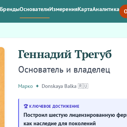
я
Бренды
Основатели
Измерения
Карта
Аналитика
О
Геннадий Трегуб
Основатель и владелец
Марко
✦
Donskaya Balka 🇷🇺
🏆 КЛЮЧЕВОЕ ДОСТИЖЕНИЕ
Построил шестую лицензированную фер
как наследие для поколений