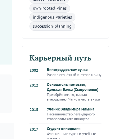
own-rooted-vines
indigenous-varieties
succession-planning
Карьерный путь
Виноградарь-самоучка
2002
Развил серьёзный интерес к вину
Основатель поместья,
2012
Донская Балка (Ставрополье)
Приобрёл землю; назвал
винодельню Marko в честь внука
Ученик Владимира Ильина
2015
Наставничество легендарного
ставропольского винодела
Студент виноделия
2017
Формальные курсы и учебные
поездки