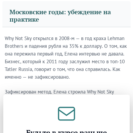
Московские годы: убеждение на
практике
Why Not Sky открылся в 2008-м — в год краха Lehman
Brothers и падения рубля на 35% к доллару. О том, как
она пережила первый год, Елена интервью не давала.
Бизнес, который к 2011 году заслужил место в топ-10
Tatler Russia, говорит о том, что она справилась. Как
именно — не зафиксировано.
Зафиксирован метод. Елена строила Why Not Sky
напрямую по образцу JAR — Джоэля Артура Розенталя,
американского ювелира, чьё парижское ателье
считается самым закрытым в мире: он принимает не
более сорока клиентов в год и изготавливает каждое
изделие вручную с небольшой командой. «Именно по
Будьте в курсе раньше