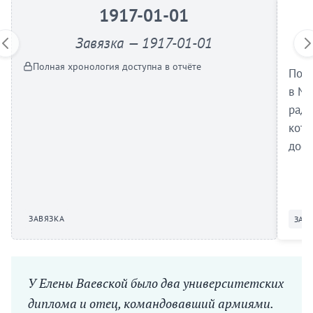
1917-01-01
Завязка — 1917-01-01
Полная хронология доступна в отчёте
Пост
в Ми
ради
кото
дост
ЗАВЯЗКА
ЗАВ
У Елены Ваевской было два университетских
диплома и отец, командовавший армиями.