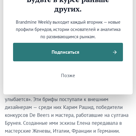
его образцу я создала своё ателье», — говорила она в
других.
2013 году. «Я не JAR, совсем не он. Он — первый в
мире». Самоосознанность характерная. Она не
Brandmine Weekly выходит каждый вторник — новые
претендовала быть JAR. Она претендовала делать в
профили брендов, истории основателей и аналитика
Москве то, что он делал в Париже: строить ателье, где
по развивающимся рынкам.
ремесло важнее коммерции.
Подписаться
Процесс авторского заказа был особым. Для каждого
украшения Елена составляла бриф примерно на
восемь страниц: «чем занимается женщина, что её
Позже
притягивает, как проводит свободное время, какие
картины любит, какую машину водит, как смеётся, как
улыбается». Эти брифы поступали к внешним
дизайнерам — среди них Карим Рашид, победители
конкурсов De Beers и мастера, работавшие на султана
Брунея. Созданные ими эскизы Елена передавала в
мастерские Женевы, Италии, Франции и Германии.