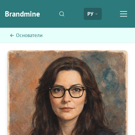
Brandmine
РУ
← Основатели