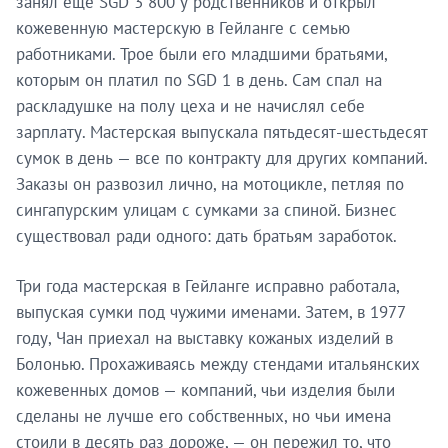
занял ещё SGD 3 800 у родственников и открыл
кожевенную мастерскую в Гейланге с семью
работниками. Трое были его младшими братьями,
которым он платил по SGD 1 в день. Сам спал на
раскладушке на полу цеха и не начислял себе
зарплату. Мастерская выпускала пятьдесят-шестьдесят
сумок в день — все по контракту для других компаний.
Заказы он развозил лично, на мотоцикле, петляя по
сингапурским улицам с сумками за спиной. Бизнес
существовал ради одного: дать братьям заработок.
Три года мастерская в Гейланге исправно работала,
выпуская сумки под чужими именами. Затем, в 1977
году, Чан приехал на выставку кожаных изделий в
Болонью. Прохаживаясь между стендами итальянских
кожевенных домов — компаний, чьи изделия были
сделаны не лучше его собственных, но чьи имена
стоили в десять раз дороже, — он пережил то, что