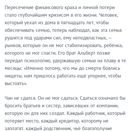
профили брендов, истории основателей и аналитика
Пересечение финансового краха и личной потери
по развивающимся рынкам.
стало глубочайшим кризисом в его жизни. Человек,
который уехал из дома в пятнадцать лет, чтобы
Подписаться
обеспечивать семью, теперь наблюдал, как эта семья
рушится под ударами сил, ему неподвластных, —
рынков, которые он не мог стабилизировать, ребёнка,
Позже
которого не мог спасти. Его брат Альберт позже
передал психологию, удержавшую семью на плаву в те
месяцы: «Именно потому, что мы до смерти боялись
нищеты, нам пришлось работать ещё упорнее, чтобы
выстоять».
Чан не сдался. Он не мог сдаться. Сдаться означало бы
бросить братьев и сестёр, зависевших от компании,
которую он для них создал. Каждый работник, который
потеряет место, каждый кредитор, которому не
заплатят, каждый родственник, чьё благополучие