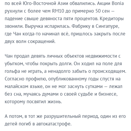
по всей Юго-Восточной Азии обвалились. Акции Bonia
рухнули с более чем RM10 до примерно 50 сен —
падение свыше девяноста пяти процентов. Кредиторы
звонили. Выручка испарилась. Фабрику в Сингапуре,
где Чан когда-то начинал всё, пришлось закрыть после
двух волн сокращений.
Чан продал девять личных объектов недвижимости с
убытком, чтобы покрыть долги. Он ходил на поле для
гольфа не играть, а ненадолго забыть о происходящем.
Согласно профилю, опубликованному годы спустя на
малайском языке, он не мог заснуть сутками — лежал
без сна, мучаясь думами о своей судьбе и бизнесе,
которому посвятил жизнь.
Будьте в курсе раньше
других.
А потом, в тот же разрушительный период, один из его
детей погиб в автокатастрофе.
Brandmine Weekly выходит каждый вторник — новые