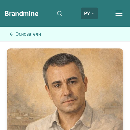
Brandmine
РУ
← Основатели