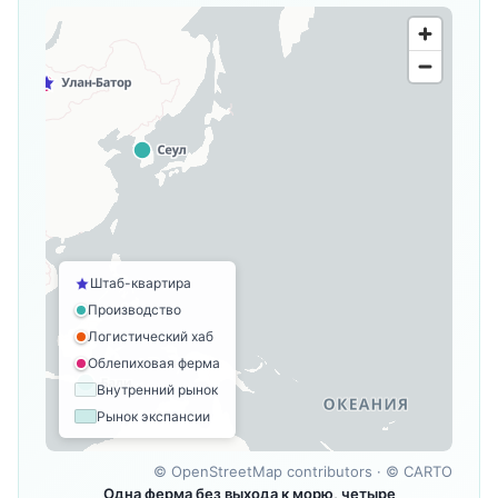
Штаб-квартира
Производство
Логистический хаб
Облепиховая ферма
Внутренний рынок
Рынок экспансии
©
OpenStreetMap contributors
· ©
CARTO
Одна ферма без выхода к морю, четыре