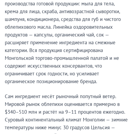
производства готовой продукции: мыла для тела,
крема для лица, скраба, антивозрастной сыворотки,
шампуня, кондиционера, средства для губ и чистого
облепихового масла. Линейка оздоровительных
продуктов — капсулы, органический чай, сок —
расширяет применение ингредиента на смежные
категории. Вся продукция сертифицирована
Монгольской торгово-промышленной палатой и не
содержит искусственных консервантов, что
ограничивает срок годности, но усиливает
органическое позиционирование бренда.
Сам ингредиент несёт рыночный попутный ветер.
Мировой рынок облепихи оценивается примерно в
Будьте в курсе раньше
$340–510 млн и растёт на 9–11 процентов ежегодно.
других.
Суровый континентальный климат Монголии — зимние
температуры ниже минус 30 градусов Цельсия —
Brandmine Weekly выходит каждый вторник — новые