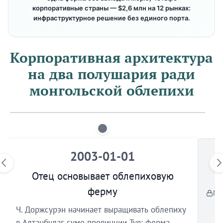
корпоративные страны — $2,6 млн на 12 рынках:
инфраструктурное решение без единого порта.
Корпоративная архитектура
на два полушария ради
монгольской облепихи
2003-01-01
Отец основывает облепиховую
ферму
По
Ч. Доржсурэн начинает выращивать облепиху
в Алтанбулаг-суме провинции Тув; ферма