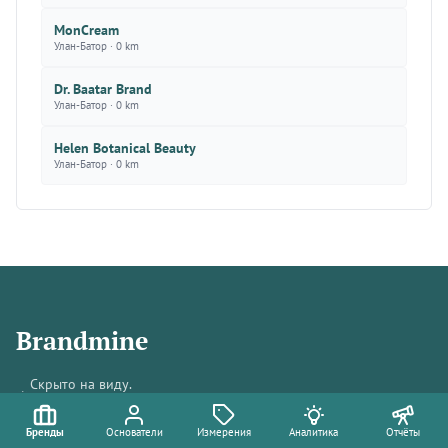
MonCream
Улан-Батор · 0 km
Dr. Baatar Brand
Улан-Батор · 0 km
Helen Botanical Beauty
Улан-Батор · 0 km
Brandmine
Скрыто на виду.
🔆
Ненадолго.
Бренды
Основатели
Измерения
Аналитика
Отчёты
Джорджтаун, Пенанг, Малайзия