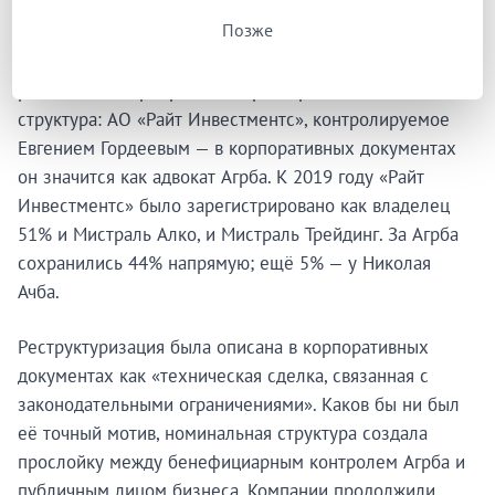
Позже
Четыре месяца спустя, в сентябре 2016-го, в
российском корпоративном реестре появилась новая
структура: АО «Райт Инвестментс», контролируемое
Евгением Гордеевым — в корпоративных документах
он значится как адвокат Агрба. К 2019 году «Райт
Инвестментс» было зарегистрировано как владелец
51% и Мистраль Алко, и Мистраль Трейдинг. За Агрба
сохранились 44% напрямую; ещё 5% — у Николая
Ачба.
Реструктуризация была описана в корпоративных
документах как «техническая сделка, связанная с
законодательными ограничениями». Каков бы ни был
её точный мотив, номинальная структура создала
прослойку между бенефициарным контролем Агрба и
публичным лицом бизнеса. Компании продолжили