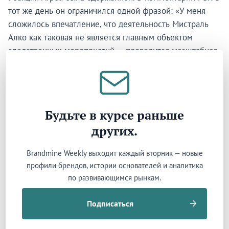
тот же день он ограничился одной фразой: «У меня
сложилось впечатление, что деятельность Мистраль
Алко как таковая не является главным объектом
следственных мероприятий — проводится масштабная
операция, затрагивающая многие компании рынка».
Без паники. Без громких пресс-конференций.
Обвинений Мистраль Алко так и не было предъявлено.
Будьте в курсе раньше
ТРАНСФОРМАЦИЯ
других.
Нишевый импортёр абхазского вина. Три года
Brandmine Weekly выходит каждый вторник — новые
спустя — крупнейшая винная компания России.
профили брендов, истории основателей и аналитика
Рублёвое ценообразование и этническая
по развивающимся рынкам.
монополия, которую невозможно воспроизвести,
позволили обойти лидеров, державших рынок
Подписаться
десятилетиями.