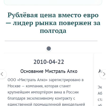
Рублёвая цена вместо евро
— лидер рынка повержен за
полгода
2010-04-22
Основание Мистраль Алко
Акт
ООО «Мистраль Алко» зарегистрировано в
Москве — компания, которая станет
Экск
крупнейшим импортёром вина в России
Абха
благодаря эксклюзивному контракту с
стал
единственной промышленной винодельней
абха