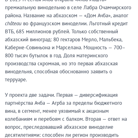
премиальную винодельню в селе Лабра Очамчирского
района. Название на абхазском — «Дом Ачба», аналог
château
во французском виноделии. Льготный кредит
ВТБ, 685 миллионов рублей. Только собственный
абхазский виноград: 80 гектаров Мерло, Мальбека,
Каберне-Совиньона и Марселана. Мощность — 700–
800 тысяч бутылок в год. Доля материнского
производства скромная, но это первая абхазская
винодельня, способная обоснованно заявить о
терруаре.
У проекта две задачи. Первая — диверсификация
партнёрства Ачба — Агрба за пределы бюджетного
вина, в сегмент, менее уязвимый к акцизным
колебаниям и перебоям с балком. Вторая — ответ на
вопрос, преследовавший абхазское виноделие
десятилетиями: способен ли регион производить