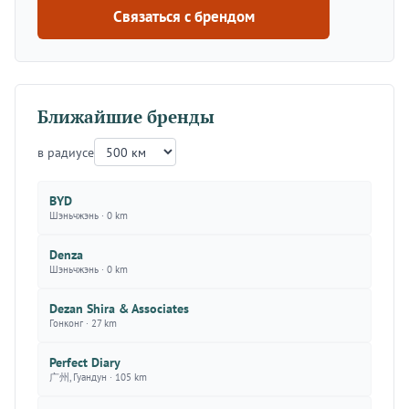
Связаться с брендом
Ближайшие бренды
в радиусе
BYD
Шэньчжэнь · 0 km
Denza
Шэньчжэнь · 0 km
Dezan Shira & Associates
Гонконг · 27 km
Perfect Diary
广州, Гуандун · 105 km