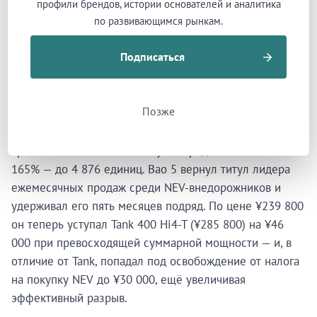
профили брендов, истории основателей и аналитика
по развивающимся рынкам.
Подписаться
Разворот, которого никто не
планировал
Позже
Снижение цен, при всех репутационных потерях,
сработало мгновенно. В августе продажи взлетели на
165% — до 4 876 единиц. Bao 5 вернул титул лидера
ежемесячных продаж среди NEV-внедорожников и
удерживал его пять месяцев подряд. По цене ¥239 800
он теперь уступал Tank 400 Hi4-T (¥285 800) на ¥46
000 при превосходящей суммарной мощности — и, в
отличие от Tank, попадал под освобождение от налога
на покупку NEV до ¥30 000, ещё увеличивая
эффективный разрыв.