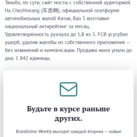
Тяньбо, по сути, сжёг мосты с собственной аудиторией.
На Chezhiwang (车质网), официальной платформе
автомобильных жалоб Китая, Bao 5 возглавил
национальный антирейтинг за месяц.
Удовлетворённость рухнула до 1,8 из 5. FCB усугубил
ущерб, удалив жалобы из собственного приложения —
без извинений и компенсации. Продажи июля упали до
дна: 1 842 единицы.
ТРАНСФОРМАЦИЯ
Снижение на ¥50 000 разрушило публичное
обещание и вызвало бунт владельцев — но
спасло продажи. FCB развернулся от нишевого
Будьте в курсе раньше
бездорожья к массовому сегменту: серия Tai
других.
расширила линейку с одной модели до четырёх
за год. Рост в 2025-м — 316%, до 234 637 единиц.
Brandmine Weekly выходит каждый вторник — новые