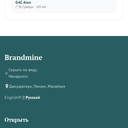
GAC Aion
广州, Гуандун · 105 km
Brandmine
Скрыто на виду.
🔆
Ненадолго.
Джорджтаун, Пенанг, Малайзия
English
中文
Русский
Открыть