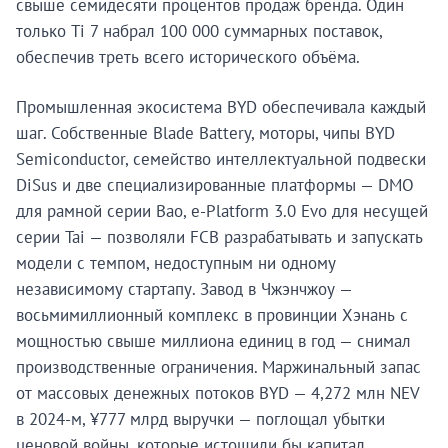
свыше семидесяти процентов продаж бренда. Один
только Ti 7 набрал 100 000 суммарных поставок,
обеспечив треть всего исторического объёма.
Промышленная экосистема BYD обеспечивала каждый
шаг. Собственные Blade Battery, моторы, чипы BYD
Semiconductor, семейство интеллектуальной подвески
DiSus и две специализированные платформы — DMO
для рамной серии Bao, e-Platform 3.0 Evo для несущей
серии Tai — позволяли FCB разрабатывать и запускать
модели с темпом, недоступным ни одному
независимому стартапу. Завод в Чжэнчжоу —
восьмимиллионный комплекс в провинции Хэнань с
мощностью свыше миллиона единиц в год — снимал
производственные ограничения. Маржинальный запас
от массовых денежных потоков BYD — 4,272 млн NEV
в 2024-м, ¥777 млрд выручки — поглощал убытки
ценовой войны, которые истощили бы капитал