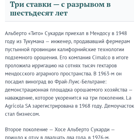
Три ставки — с разрывом в
шестьдесят лет
Альберто «Тито» Сукарди приехал в Мендосу в 1948
году из Тукумана — инженер, продававший фермерам
пустынной провинции калифорнийские технологии
подземного орошения. Его компания Cimalco в итоге
проложила ирригацию на сотнях тысяч гектаров
мендосского аграрного пространства. В 1963-м он
посадил виноград во Фрай-Луис-Бельтране:
демонстрационная площадка орошаемого хозяйства —
наваждение, которое укоренится на три поколения. La
Agrícola SA зарегистрирована в 1968 году. Демоучасток
стал бизнесом.
Второе поколение — Хосе Альберто Сукарди —
пришло к отцу в двадцать два года, в 1976-м.