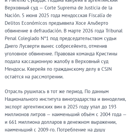
и Мигелю Сукарди. Подана кверейя в аргентинский
Верховный суд — Corte Suprema de Justicia de la
Nación. 5 июня 2025 года мендосская Fiscalía de
Delitos Económicos предъявила Хосе Альберто
обвинение в defraudación. В марте 2026 года Tribunal
Penal Colegiado N°1 под председательством судьи
Диего Лусверти вынес собресейенто, отменив
уголовное обвинение. Правовая команда Кристины
подала кассационную жалобу в Верховный суд
Мендосы. Кверейя по гражданскому делу в CSJN
остаётся на рассмотрении.
Отрасль рушилась в тот же период. По данным
Национального института виноградарства и виноделия,
экспорт аргентинских вин в 2025 году упал до 193
миллионов литров — наименьший объём с 2004 года —
и 661 миллиона долларов в денежном выражении,
наименьший с 2009-го. Потребление на душу