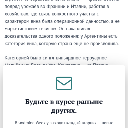
подряд урожаёв во Франции и Италии, работая в
хозяйствах, где связь конкретного участка с
характером вина была операционной данностью, а не
маркетинговым тезисом. Он накапливал
доказательства одного положения: у Аргентины есть
категория вина, которую страна ещё не производила.
Категорией было сингл-виньярдное терруарное
Мальбек из Долины Уко. Конкретно — из Параха
Альтамира: аллювиальный конус выноса на высоте 1
100 метров, где местные фермеры считали
известняково-каменистые почвы непригодными для
возделывания. В 2009 году Себастьян создал R&D-
Будьте в курсе раньше
отдел Familia Zuccardi и закрепил первый участок в
других.
Парахе Альтамира, для обустройства которого
потребовалось вывезти более тысячи грузовиков
Brandmine Weekly выходит каждый вторник — новые
камней. Отец сказал ему: «no me da más el cuero. Estoy