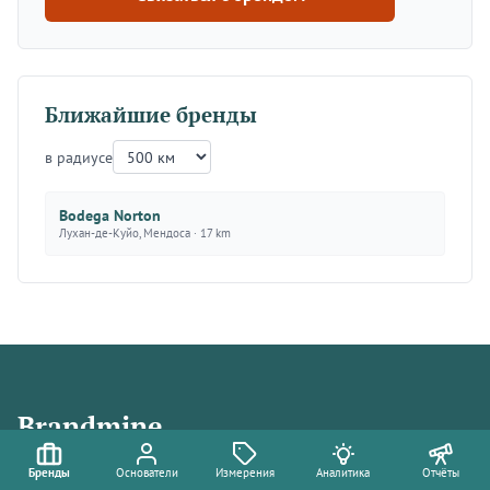
Ближайшие бренды
в радиусе
Bodega Norton
Лухан-де-Куйо, Мендоса · 17 km
Brandmine
Скрыто на виду.
Бренды
Основатели
Измерения
Аналитика
Отчёты
🔆