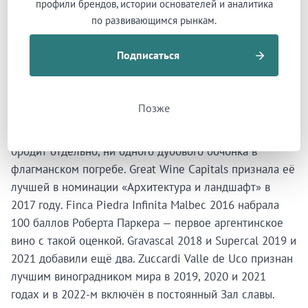
профили брендов, истории основателей и аналитика
sobregirado» — я на пределе, я перерасходован.
по развивающимся рынкам.
Себастьян продолжил.
Подписаться
Семь лет разработки дали Zuccardi Valle de Uco:
бетонная винодельня за 15 миллионов долларов по
проекту Тома Хьюза, Фернандо Раганато и Эухении
Позже
Моры открылась в марте 2016 года. Сто семьдесят
бетонных чанов — каждый участок виноградника
бродит отдельно, ни одного дубового бочонка в
флагманском погребе. Great Wine Capitals признала её
лучшей в номинации «Архитектура и ландшафт» в
2017 году. Finca Piedra Infinita Malbec 2016 набрала
100 баллов Роберта Паркера — первое аргентинское
вино с такой оценкой. Gravascal 2018 и Supercal 2019 и
2021 добавили ещё два. Zuccardi Valle de Uco признан
лучшим виноградником мира в 2019, 2020 и 2021
годах и в 2022-м включён в постоянный Зал славы.