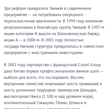
профили брендов, истории основателей и аналитика
по развивающимся рынкам.
Эра реформ превратила Чанъюй в современное
предприятие — но потребовала очередного
Подписаться
переосмысления идентичности. В 1994 году компания
реорганизована в Яньтайскую группу Чанъюй. В 1997-м
акции категории B вышли на Шэньчжэньскую биржу;
Позже
акции А — в 2000-м. В 2005 году полностью
государственная структура превратилась в совместное
предприятие с иностранными инвесторами.
В 2002 году партнёрство с французской Castel Group
дало Китаю первое профессиональное винное шато —
шаблон для всего, что последовало. Восемь
внутренних поместий охватывают шесть провинций и
шесть различных терруаров: приморская Шаньдун,
высокогорная Нинся (1 100 м над уровнем моря),
континентальный Синьцзян, Пекин, Шэньси и