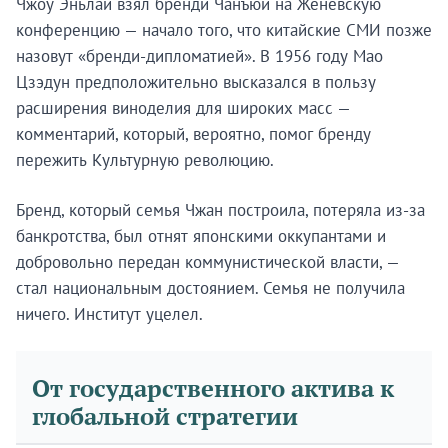
Чжоу Эньлай взял бренди Чанъюй на Женевскую
конференцию — начало того, что китайские СМИ позже
назовут «бренди-дипломатией». В 1956 году Мао
Цзэдун предположительно высказался в пользу
расширения виноделия для широких масс —
комментарий, который, вероятно, помог бренду
пережить Культурную революцию.
Бренд, который семья Чжан построила, потеряла из-за
банкротства, был отнят японскими оккупантами и
добровольно передан коммунистической власти, —
стал национальным достоянием. Семья не получила
ничего. Институт уцелел.
Будьте в курсе раньше
других.
От государственного актива к
глобальной стратегии
Brandmine Weekly выходит каждый вторник — новые