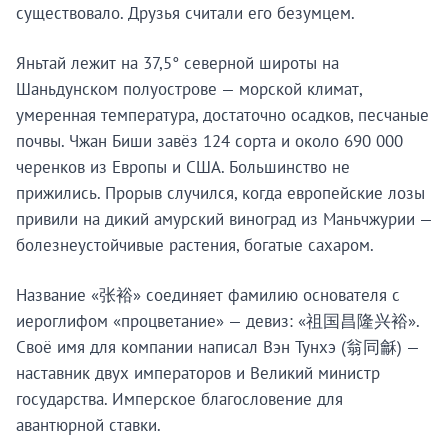
существовало. Друзья считали его безумцем.
Яньтай лежит на 37,5° северной широты на
Шаньдунском полуострове — морской климат,
умеренная температура, достаточно осадков, песчаные
почвы. Чжан Биши завёз 124 сорта и около 690 000
черенков из Европы и США. Большинство не
прижились. Прорыв случился, когда европейские лозы
привили на дикий амурский виноград из Маньчжурии —
болезнеустойчивые растения, богатые сахаром.
Название «张裕» соединяет фамилию основателя с
иероглифом «процветание» — девиз: «祖国昌隆兴裕».
Своё имя для компании написал Вэн Тунхэ (翁同龢) —
наставник двух императоров и Великий министр
государства. Имперское благословение для
авантюрной ставки.