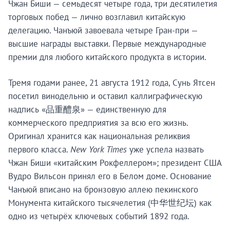
Чжан Биши — семьдесят четыре года, три десятилетия
торговых побед — лично возглавил китайскую
делегацию. Чанъюй завоевала четыре Гран-при —
высшие награды выставки. Первые международные
премии для любого китайского продукта в истории.
Тремя годами ранее, 21 августа 1912 года, Сунь Ятсен
посетил винодельню и оставил каллиграфическую
надпись «品重醴泉» — единственную для
коммерческого предприятия за всю его жизнь.
Оригинал хранится как национальная реликвия
первого класса.
New York Times
уже успела назвать
Чжан Биши «китайским Рокфеллером»; президент США
Вудро Вильсон принял его в Белом доме. Основание
Чанъюй вписано на бронзовую аллею пекинского
Монумента китайского тысячелетия (中华世纪坛) как
одно из четырёх ключевых событий 1892 года.