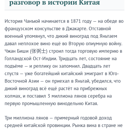
разговор в истории Китая
История Чанъюй начинается в 1871 году — на обеде во
французском консульстве в Джакарте. Отставной
военный упомянул, что дикий виноград под Яньтаем
давал неплохое вино ещё во Вторую опиумную войну.
Чжан Биши (张弼士) строил тогда торговую империю в
Голландской Ост-Индии. Тридцать лет, состояние на
подъёме — и реплику он запомнил. Двадцать лет
спустя — уже богатейший китайский эмигрант в Юго-
Восточной Азии — он приехал в Яньтай, убедился, что
дикий виноград всё ещё растёт на прибрежных
холмах, и поставил 3 миллиона лянов серебра на
первую промышленную винодельню Китая.
Три миллиона лянов — примерный годовой доход
средней китайской провинции. Рынка вина в стране не