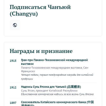
Подписаться Чанъюй
(Changyu)
Награды и признание
Гран-при Панамо-Тихоокеанской международной
1915
выставки
Панамо-Тихоокеанская международная выставка, Сан-
Франциско
Четыре медали; первые международные награды для китайской
продукции
Надпись Сунь Ятсена для Чанъюй (品重醴泉)
1912
Сунь Ятсен, президент Китайской Республики
Единственная коммерческая надпись за всю жизнь Сунь Ятсена
Сооснователь Китайского коммерческого банка (中国
1897
通商银行)