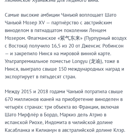
ляонинское Хуаньжэнь для ледяного вина.
Самые высокие амбиции Чанъюй воплощает Шато
Чанъюй Мозер XV — партнёрство с австрийским
виноделом в пятнадцатом поколении Ленцем
Мозером. Флагманское «紫气东来» (Пурпурный воздух
с Востока) получило 16,5 из 20 от Дженсис Робинсон
— и закрепило Нинся на мировой винной карте.
Ультрапремиальное поместье Longyu (龙谕), тоже в
Нинся, выиграло свыше 150 международных наград и
экспортирует в пятьдесят стран.
Между 2015 и 2018 годами Чанъюй потратила свыше
670 миллионов юаней на приобретение виноделен в
четырёх странах: три объекта во Франции, включая
Шато Мирфлёр в Бордо, Маркиз дель Атрио в
испанской Риохе, Индомита в чилийской долине
Касабланка и Килианун в австралийской долине Клэр.