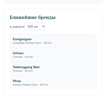
Ближайшие бренды
в радиусе
Kumgangsan
Синыйджу, Пхёнан-Пукто · 386 km
Unhasu
Пхеньян · 414 km
Taedonggang Beer
Пхеньян · 414 km
Mirae
Хянсан, Пхёнан-Пукто · 497 km