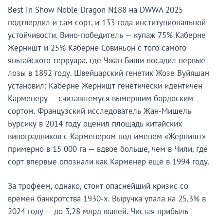
Best in Show Noble Dragon N188 на DWWA 2025
подтвердил и сам сорт, и 133 года институциональной
устойчивости. Вино-победитель — купаж 75% Каберне
Жерништ и 25% Каберне Совиньон с того самого
яньтайского терруара, где Чжан Биши посадил первые
лозы в 1892 году. Швейцарский генетик Жозе Вуйяшам
установил: Каберне Жерништ генетически идентичен
Карменеру — считавшемуся вымершим бордоским
сортом. Французский исследователь Жан-Мишель
Бурсику в 2014 году оценил площадь китайских
виноградников с Карменером под именем «Жерништ»
примерно в 15 000 га — вдвое больше, чем в Чили, где
сорт впервые опознали как Карменер ещё в 1994 году.
За трофеем, однако, стоит опаснейший кризис со
времён банкротства 1930-х. Выручка упала на 25,3% в
2024 году — до 3,28 млрд юаней. Чистая прибыль