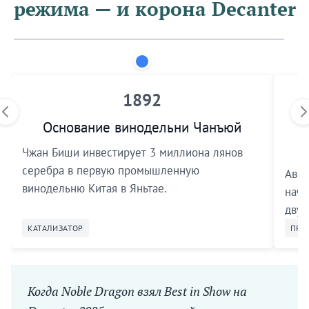
режима — и корона Decanter
1892
Основание винодельни Чанъюй
Чжан Биши инвестирует 3 миллиона лянов
серебра в первую промышленную
Авст
винодельню Китая в Яньтае.
начи
двух
КАТАЛИЗАТОР
ПРО
Когда Noble Dragon взял Best in Show на