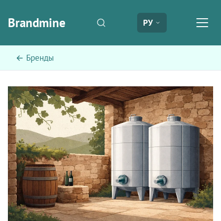
Brandmine
РУ
← Бренды