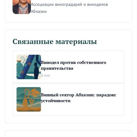
Ассоциации виноградарей и виноделов
Абхазии
Связанные материалы
Винодел против собственного
правительства
8 min
Винный сектор Абхазии: парадокс
устойчивости